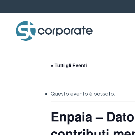
Skip
to
main
content
« Tutti gli Eventi
Questo evento è passato.
Enpaia – Dator
contributi men