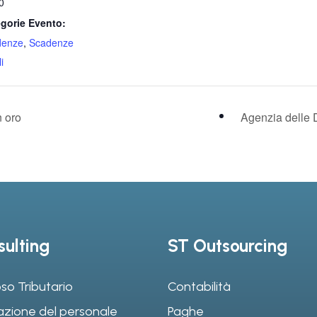
0
gorie Evento:
denze
,
Scadenze
i
n oro
Agenzia delle 
ulting
ST Outsourcing
so Tributario
Contabilità
azione del personale
Paghe