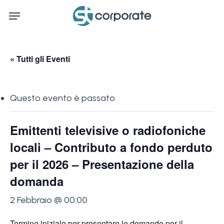
Skip
Menu
to
main
content
« Tutti gli Eventi
Questo evento è passato.
Emittenti televisive o radiofoniche
locali – Contributo a fondo perduto
per il 2026 – Presentazione della
domanda
2 Febbraio @ 00:00
Termine iniziale per presentare le domande per il