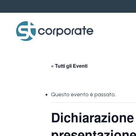
Skip
to
main
content
« Tutti gli Eventi
Questo evento è passato.
Dichiarazione
presentazione