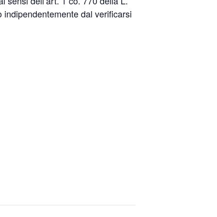
i sensi dell’art. 1 co. 770 della L.
 indipendentemente dal verificarsi