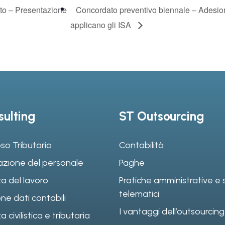
o – Presentazione
Concordato preventivo biennale – Adesion
applicano gli ISA
ulting
ST Outsourcing
so Tributario
Contabilità
azione del personale
Paghe
a del lavoro
Pratiche amministrative e s
telematici
ne dati contabili
I vantaggi dell’outsourcing
civilistica e tributaria