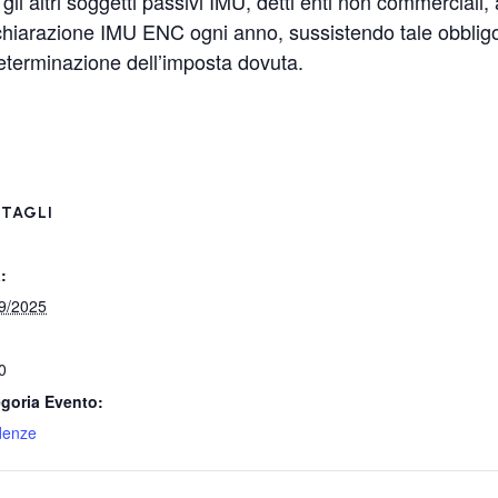
li altri soggetti passivi IMU, detti enti non commerciali, a
hiarazione IMU ENC ogni anno, sussistendo tale obbligo
 determinazione dell’imposta dovuta.
TAGLI
:
9/2025
0
goria Evento:
denze