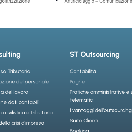
golarizzazione
Antiriciclaggio – Comunicazione
ulting
ST Outsourcing
so Tributario
Contabilità
azione del personale
Paghe
a del lavoro
Pratiche amministrative e s
telematici
ne dati contabili
I vantaggi dell’outsourcing
civilistica e tributaria
Suite Clienti
ella crisi d’impresa
Booking