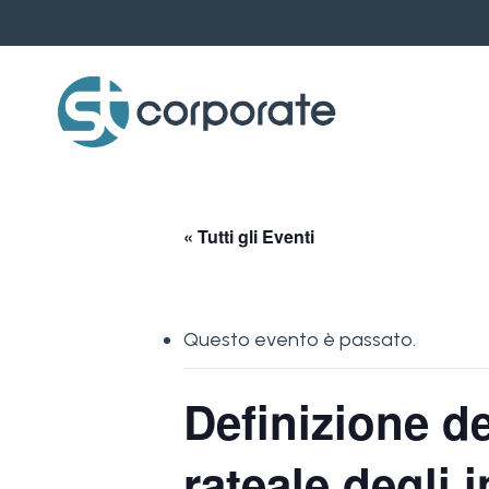
Skip
to
main
content
« Tutti gli Eventi
Questo evento è passato.
Definizione de
rateale degli 