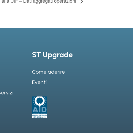
 alla UIF – Dati aggregati operazioni
ST Upgrade
Come aderire
Eventi
ervizi