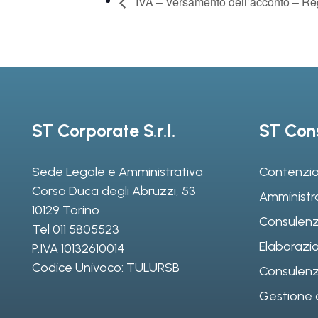
IVA – Versamento dell’acconto – Re
ST Corporate S.r.l.
ST Cons
Sede Legale e Amministrativa
Contenzio
Corso Duca degli Abruzzi, 53
Amministr
10129 Torino
Consulenz
Tel
011 5805523
Elaborazio
P.IVA 10132610014
Codice Univoco: TULURSB
Consulenza 
Gestione d