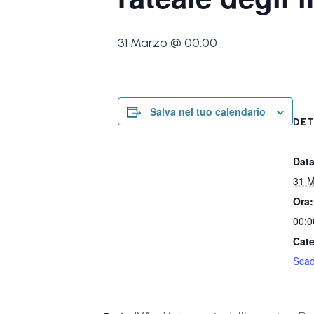
31 Marzo @ 00:00
Salva nel tuo calendario
DET
Data
31 M
Ora:
00:0
Cate
Sca