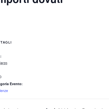
TAGLI
:
arzo
0
goria Evento:
denze