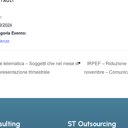
TAGLI
:
9/2024
goria Evento:
denze
telematica – Soggetti che nel mese di
IRPEF – Riduzione o
presentazione trimestrale
novembre – Comunicaz
ulting
ST Outsourcing