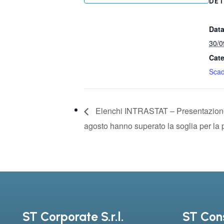
DET
Data
30/0
Cate
Sca
Elenchi INTRASTAT – Presentazione 
agosto hanno superato la soglia per la 
ST Corporate S.r.l.
ST Cons