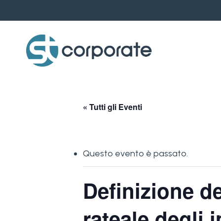
Skip
to
main
content
« Tutti gli Eventi
Questo evento è passato.
Definizione de
rateale degli 