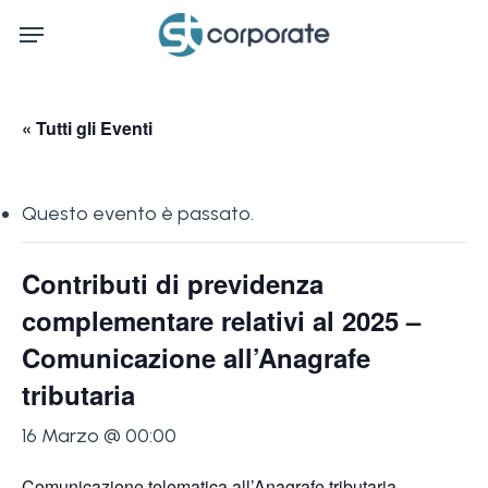
Skip
Menu
to
main
content
« Tutti gli Eventi
Questo evento è passato.
Contributi di previdenza
complementare relativi al 2025 –
Comunicazione all’Anagrafe
tributaria
16 Marzo @ 00:00
Comunicazione telematica all’Anagrafe tributaria,