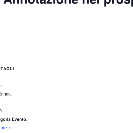
TAGLI
:
iugno
0
goria Evento:
denze