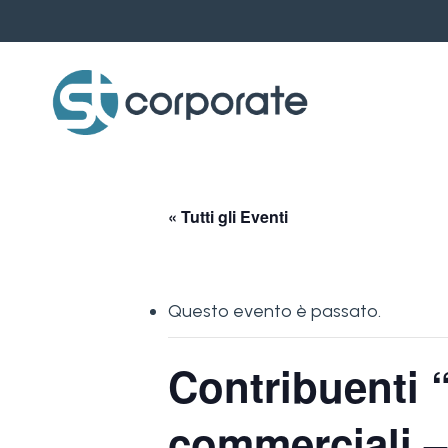
Skip
to
main
content
« Tutti gli Eventi
Questo evento è passato.
Contribuenti 
commerciali –