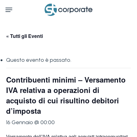
Skip
Menu
to
main
content
« Tutti gli Eventi
Questo evento è passato.
Contribuenti minimi – Versamento
IVA relativa a operazioni di
acquisto di cui risultino debitori
d’imposta
16 Gennaio @ 00:00
Versamento dell’IVA relativa agli acquisti intracomunitari