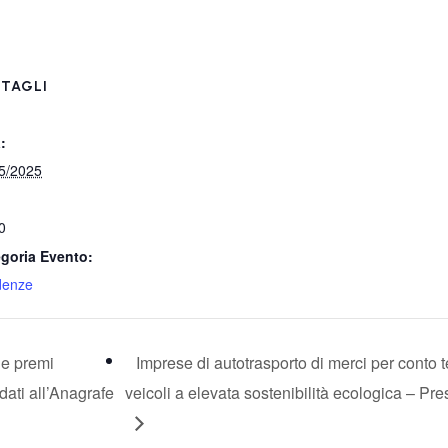
TAGLI
:
5/2025
0
goria Evento:
denze
 e premi
Imprese di autotrasporto di merci per conto 
ati all’Anagrafe
veicoli a elevata sostenibilità ecologica – P