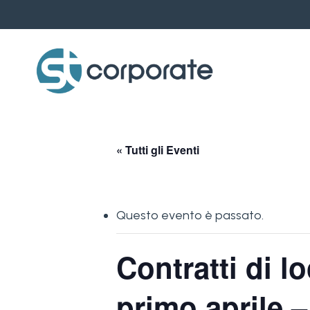
Skip
to
main
content
« Tutti gli Eventi
Questo evento è passato.
Contratti di 
primo aprile 