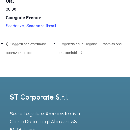
Ora:
00:00
Categorie Evento:
Scadenze
,
Scadenze fiscali
Soggetti che effettuano
Agenzia delle Dogane – Trasmissione
operazioni in oro
dati contabili
ST Corporate S.r.l.
Sede Legale e Amministrativa
Corso Duca degli Abruzzi, 53
10129 Torino