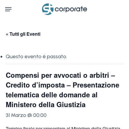
Skip
Menu
to
main
content
« Tutti gli Eventi
Questo evento è passato.
Compensi per avvocati o arbitri –
Credito d’imposta – Presentazione
telematica delle domande al
Ministero della Giustizia
31 Marzo @ 00:00
Termine finale per presentare al Ministero della Giustizia,