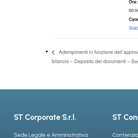
Ora:
00:0
Cate
Sca
Adempimenti in funzione dell’appro
bilancio – Deposito dei documenti – Sogg
ST Corporate S.r.l.
ST Cons
Sede Legale e Amministrativa
Contenzio