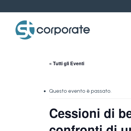
Skip
to
main
content
« Tutti gli Eventi
Questo evento è passato.
Cessioni di be
confronti di u