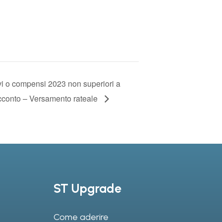
cavi o compensi 2023 non superiori a
cconto – Versamento rateale
ST Upgrade
Come aderire