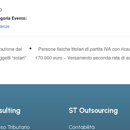
0
goria Evento:
denze
vazione del
Persone fisiche titolari di partita IVA con ri
etti “solari”
170.000 euro – Versamento seconda rata di a
ulting
ST Outsourcing
so Tributario
Contabilità