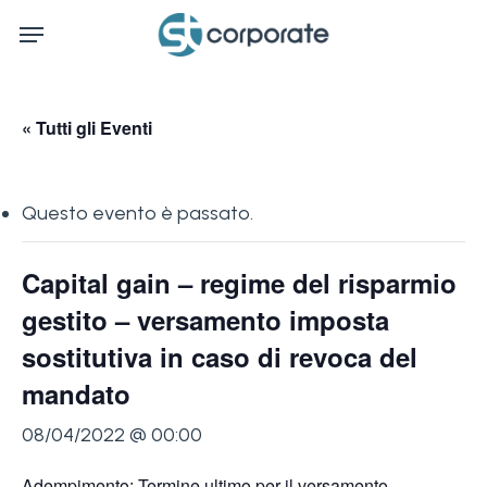
Skip
Menu
to
main
content
« Tutti gli Eventi
Questo evento è passato.
Capital gain – regime del risparmio
gestito – versamento imposta
sostitutiva in caso di revoca del
mandato
08/04/2022 @ 00:00
Adempimento: Termine ultimo per il versamento