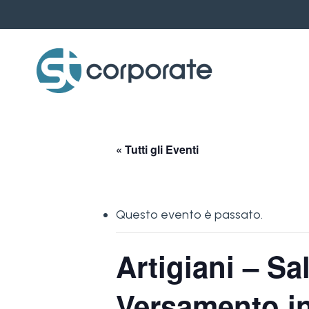
Skip
to
main
content
« Tutti gli Eventi
Questo evento è passato.
Artigiani – Sa
Versamento in