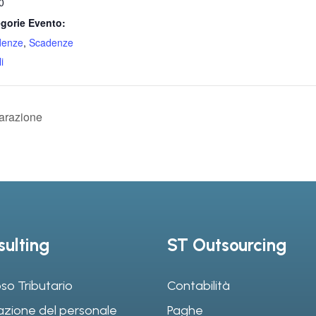
0
gorie Evento:
denze
,
Scadenze
i
iarazione
ulting
ST Outsourcing
so Tributario
Contabilità
azione del personale
Paghe