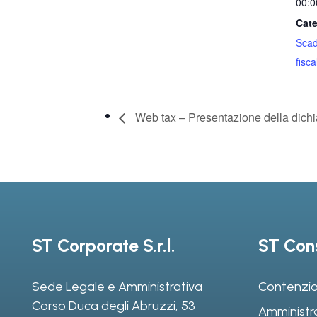
00:0
Cate
Sca
fiscal
Web tax – Presentazione della dich
ST Corporate S.r.l.
ST Cons
Sede Legale e Amministrativa
Contenzio
Corso Duca degli Abruzzi, 53
Amministr