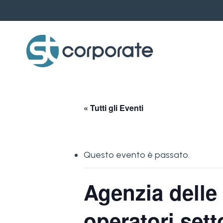
Skip
to
main
content
« Tutti gli Eventi
Questo evento è passato.
Agenzia delle
operatori sett