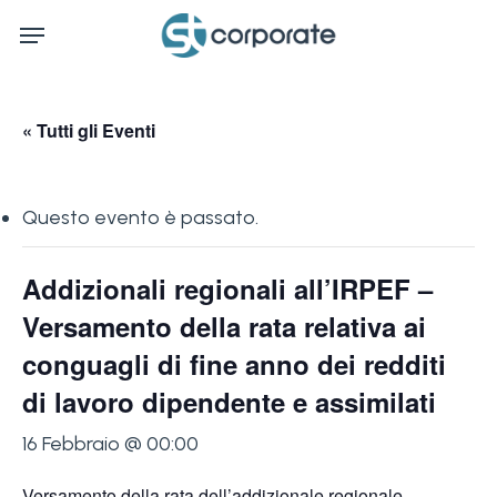
Skip
Menu
to
main
content
« Tutti gli Eventi
Questo evento è passato.
Addizionali regionali all’IRPEF –
Versamento della rata relativa ai
conguagli di fine anno dei redditi
di lavoro dipendente e assimilati
16 Febbraio @ 00:00
Versamento della rata dell’addizionale regionale