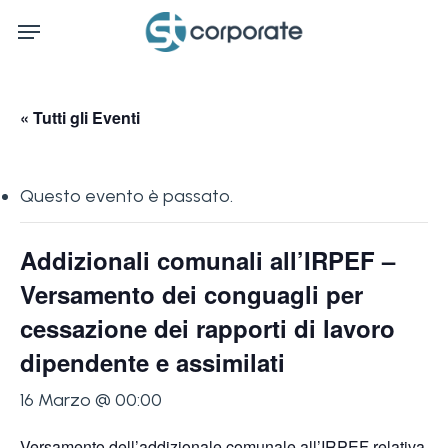
Skip
Menu
to
main
content
« Tutti gli Eventi
Questo evento è passato.
Addizionali comunali all’IRPEF –
Versamento dei conguagli per
cessazione dei rapporti di lavoro
dipendente e assimilati
16 Marzo @ 00:00
Versamento dell’addizionale comunale all’IRPEF relativa