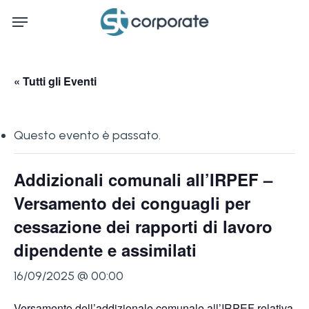
Skip
Menu
to
main
content
« Tutti gli Eventi
Questo evento è passato.
Addizionali comunali all’IRPEF –
Versamento dei conguagli per
cessazione dei rapporti di lavoro
dipendente e assimilati
16/09/2025 @ 00:00
Versamento dell’addizionale comunale all’IRPEF relativa