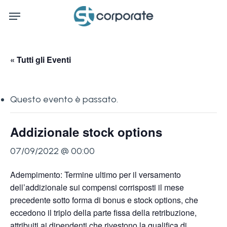
Skip
Menu
to
main
content
« Tutti gli Eventi
Questo evento è passato.
Addizionale stock options
07/09/2022 @ 00:00
Adempimento: Termine ultimo per il versamento
dell’addizionale sui compensi corrisposti il mese
precedente sotto forma di bonus e stock options, che
eccedono il triplo della parte fissa della retribuzione,
attribuiti ai dipendenti che rivestono la qualifica di