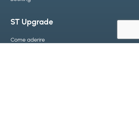
ST Upgrade
Come aderire
Eventi
© 2026 ST Corporate S.r.l.. -
Privacy per gli utenti internet
-
Privacy per i clienti
-
Termini e condizioni d'uso
-
Politica per
la qualità
-
Informativa centralino